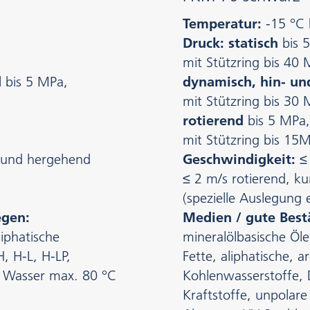
Temperatur:
-15 °C 
Druck: statisch
bis 
mit Stützring bis 40
d
bis 5 MPa,
dynamisch, hin- u
mit Stützring bis 30
rotierend
bis 5 MPa,
mit Stützring bis 15
- und hergehend
Geschwindigkeit:
≤ 
≤ 2 m/s rotierend, ku
(spezielle Auslegung e
egen:
Medien / gute Best
liphatische
mineralölbasische Öle
, H-L, H-LP,
Fette, aliphatische, 
, Wasser max. 80 °C
Kohlenwasserstoffe, 
Kraftstoffe, unpolar