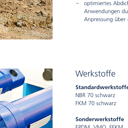
optimiertes Abdic
Anwendungen durch
Anpressung über d
Werkstoffe
Standardwerkstoff
NBR 70 schwarz
FKM 70 schwarz
Sonderwerkstoffe
EPDM, VMQ, FFKM,