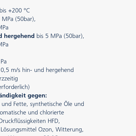
bis +200 °C
5 MPa (50bar),
 MPa
nd hergehend
bis 5 MPa (50bar),
 MPa
MPa
0,5 m/s hin- und hergehend
rzzeitig
rforderlich)
ändigkeit gegen:
 und Fette, synthetische Öle und
aromatische und chlorierte
Druckflüssigkeiten HFD,
e Lösungsmittel Ozon, Witterung,