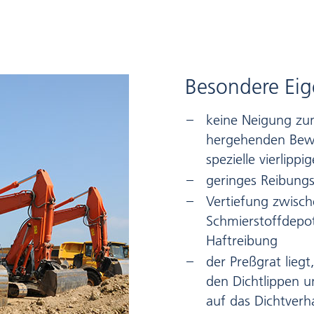
Besondere Eig
keine Neigung zum
hergehenden Bew
spezielle vierlippig
geringes Reibung
Vertiefung zwisch
Schmierstoffdepot
Haftreibung
der Preßgrat lieg
den Dichtlippen u
auf das Dichtverh