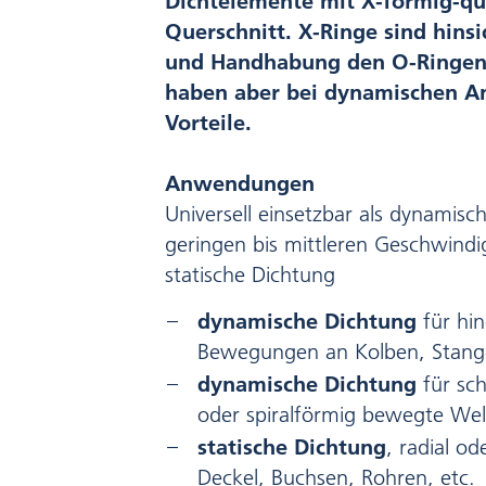
Dichtelemente mit X-förmig-q
Querschnitt. X-Ringe sind hin
und Handhabung den O-Ringen r
haben aber bei dynamischen 
Vorteile.
Anwendungen
Universell einsetzbar als dynamisc
geringen bis mittleren Geschwindi
statische Dichtung
dynamische Dichtung
für hi
Bewegungen an Kolben, Stange
dynamische Dichtung
für sc
oder spiralförmig bewegte Well
statische Dichtung
, radial od
Deckel, Buchsen, Rohren, etc.