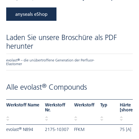
anyseals eShop
Laden Sie unsere Broschüre als PDF
herunter
evolast
®
– die unübertroffene Generation der Perfluor-
Elastomer
®
Alle evolast
Compounds
Werkstoff Name
Werkstoff
Werkstoff
Typ
Härte
Nr.
[shore]
®
evolast
N894
2175-10307
FFKM
75 [A]