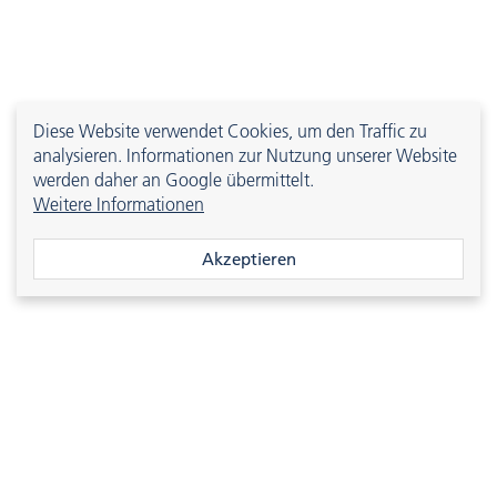
Diese Website verwendet Cookies, um den Traffic zu
analysieren. Informationen zur Nutzung unserer Website
werden daher an Google übermittelt.
Weitere Informationen
®
evolast
N9EX
2190-10301
FFKM
90 [A]
Akzeptieren
®
evolast
N9LT
2190-10306
FFKM
90 [A]