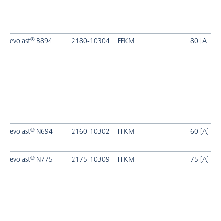
®
evolast
B894
2180-10304
FFKM
80 [A]
®
evolast
N694
2160-10302
FFKM
60 [A]
®
evolast
N775
2175-10309
FFKM
75 [A]