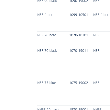
NBR 90 black
1090-19002
NBR
NBR fabric
1099-10501
NBR fabric
NBR 70 nero
1070-10301
NBR
NBR 70 black
1070-19011
NBR
NBR 75 blue
1075-19002
NBR
HNBR 70 black
1870-19001
HNBR