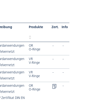
reibung
Produkte
Zert.
Info
ardanwendungen
OR
-
-
O-Ringe
elvernetzt
ardanwendungen
VR
-
-
V-Ringe
elvernetzt
ardanwendungen
VR
-
-
V-Ringe
elvernetzt
ardanwendungen
OR
-
O-Ringe
elvernetzt
Zertifikat DIN EN