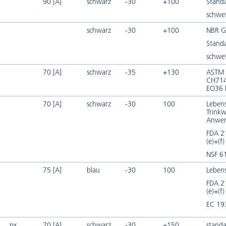
90 [A]
schwarz
-30
+100
Stand
schwef
schwarz
-30
+100
NBR 
Stand
schwef
70 [A]
schwarz
-35
+130
ASTM 
CH714
EO36 
70 [A]
schwarz
-30
100
Lebens
Trinkw
Anwe
FDA 2
(e)+(f)
NSF 6
75 [A]
blau
-30
100
Lebens
FDA 2
(e)+(f)
EC 19
px
70 [A]
schwarz
-30
+150
standa