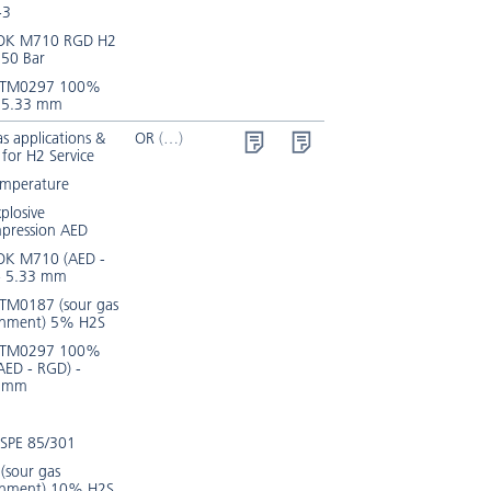
-3
OK M710 RGD H2
150 Bar
 TM0297 100%
 5.33 mm
s applications &
OR
 for H2 Service
emperature
xplosive
pression AED
K M710 (AED -
- 5.33 mm
TM0187 (sour gas
onment) 5% H2S
 TM0297 100%
AED - RGD) -
2 mm
SPE 85/301
(sour gas
onment) 10% H2S