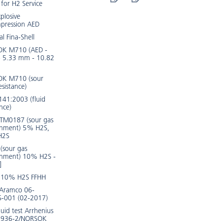
 for H2 Service
xplosive
pression AED
al Fina-Shell
K M710 (AED -
- 5.33 mm - 10.82
K M710 (sour
esistance)
141:2003 (fluid
ance)
TM0187 (sour gas
onment) 5% H2S,
H2S
(sour gas
onment) 10% H2S -
]
 10% H2S FFHH
 Aramco 06-
-001 (02-2017)
luid test Arrhenius
3936-2/NORSOK