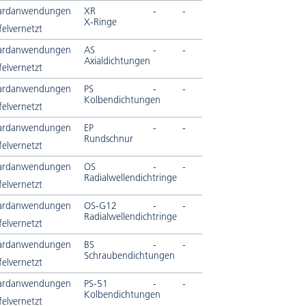
ardanwendungen
XR
-
-
X-Ringe
elvernetzt
ardanwendungen
AS
-
-
Axialdichtungen
elvernetzt
ardanwendungen
PS
-
-
Kolbendichtungen
elvernetzt
ardanwendungen
EP
-
-
Rundschnur
elvernetzt
ardanwendungen
OS
-
-
Radialwellendichtringe
elvernetzt
ardanwendungen
OS-G12
-
-
Radialwellendichtringe
elvernetzt
ardanwendungen
BS
-
-
Schraubendichtungen
elvernetzt
ardanwendungen
PS-51
-
-
Kolbendichtungen
elvernetzt