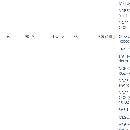
M710
NORS
5,33 
NACE
CO2 -
px
90 [A]
schwarz
-55
+160(+180)
Oil&Ga
Tested
low t
anti e
decom
NORSO
RGD) 
NACE 
envir
NACE
CO2 (
10.8
SHELL
MESC 
API6A 
envir