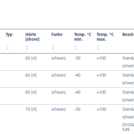
Typ
Härte
Farbe
Temp. °C
Temp. °C
Besch
[shore]
min.
max.
60 [A]
schwarz
-30
+100
Stand
schwef
60 [A]
schwarz
-40
+100
Stand
schwef
60 [A]
schwarz
-40
+100
Stand
schwef
70 [A]
schwarz
-30
+100
Stand
schwef
DVGW 
549