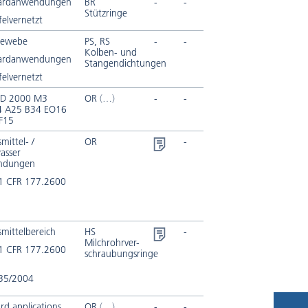
ardanwendungen
BR
-
-
Stützringe
elvernetzt
Gewebe
PS, RS
-
-
Kolben- und
ardanwendungen
Stangendichtungen
elvernetzt
D 2000 M3
OR
-
-
 A25 B34 EO16
F15
mittel- /
OR
-
asser
ndungen
1 CFR 177.2600
1
mittelbereich
HS
-
Milchrohrver-
1 CFR 177.2600
schraubungsringe
35/2004
rd applications
OR
-
-