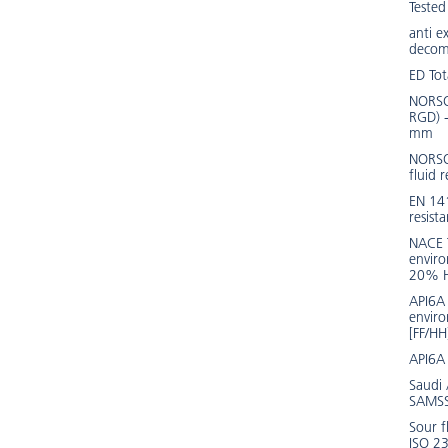
Tested
anti e
decom
ED Tot
NORSO
RGD) 
mm
NORSO
fluid r
EN 14
resist
NACE 
envir
20% 
API6A 
envir
[FF/HH
API6A
Saudi
SAMSS
Sour f
ISO 2