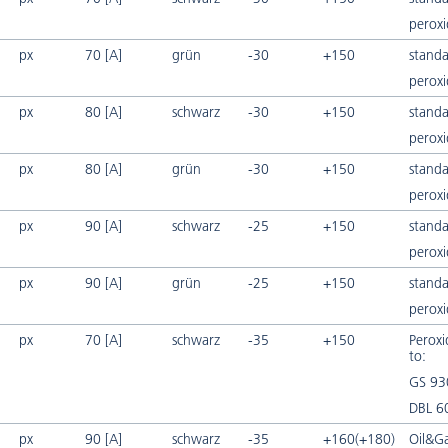
peroxi
px
70 [A]
grün
-30
+150
standa
peroxi
px
80 [A]
schwarz
-30
+150
standa
peroxi
px
80 [A]
grün
-30
+150
standa
peroxi
px
90 [A]
schwarz
-25
+150
standa
peroxi
px
90 [A]
grün
-25
+150
standa
peroxi
px
70 [A]
schwarz
-35
+150
Perox
to:
GS 93
DBL 6
px
90 [A]
schwarz
-35
+160(+180)
Oil&Ga