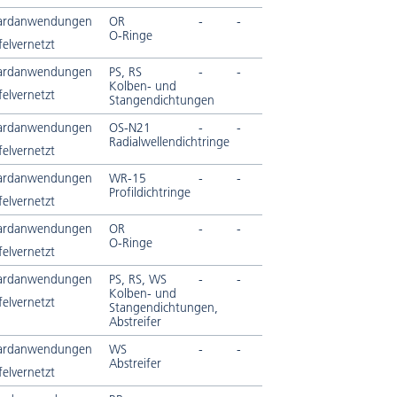
ardanwendungen
OR
-
-
O-Ringe
elvernetzt
ardanwendungen
PS, RS
-
-
Kolben- und
elvernetzt
Stangendichtungen
ardanwendungen
OS-N21
-
-
Radialwellendichtringe
elvernetzt
ardanwendungen
WR-15
-
-
Profildichtringe
elvernetzt
ardanwendungen
OR
-
-
O-Ringe
elvernetzt
ardanwendungen
PS, RS, WS
-
-
Kolben- und
elvernetzt
Stangendichtungen,
Abstreifer
ardanwendungen
WS
-
-
Abstreifer
elvernetzt