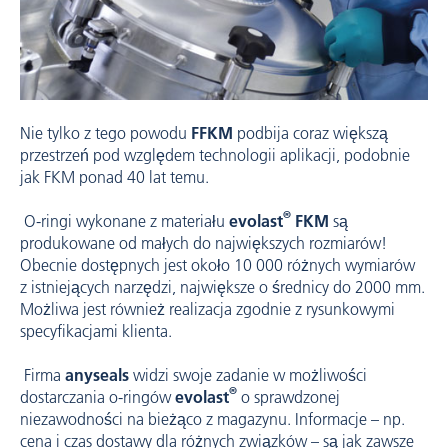
Nie tylko z tego powodu
FFKM
podbija coraz większą
przestrzeń pod względem technologii aplikacji, podobnie
jak FKM ponad 40 lat temu.
®
O-ringi wykonane z materiału
evolast
FKM
są
produkowane od małych do największych rozmiarów!
Obecnie dostępnych jest około 10 000 różnych wymiarów
z istniejących narzędzi, największe o średnicy do 2000 mm.
Możliwa jest również realizacja zgodnie z rysunkowymi
specyfikacjami klienta.
Firma
anyseals
widzi swoje zadanie w możliwości
®
dostarczania o-ringów
evolast
o sprawdzonej
niezawodności na bieżąco z magazynu. Informacje – np.
cena i czas dostawy dla różnych związków – są jak zawsze