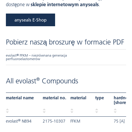
dostępne w
sklepie internetowym anyseals
.
anyseals E-Shop
Pobierz naszą broszurę w formacie PDF
evolast
®
FFKM – niezrównana generacja
perfluoroelastomerów
®
All evolast
Compounds
material name
material no.
material
type
hardness
[shore]
®
evolast
N894
2175-10307
FFKM
75 [A]