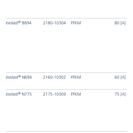
®
evolast
B894
2180-10304
FFKM
80 [A]
®
evolast
N694
2160-10302
FFKM
60 [A]
®
evolast
N775
2175-10309
FFKM
75 [A]