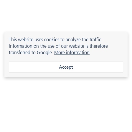
This website uses cookies to analyze the traffic.
Information on the use of our website is therefore
transferred to Google.
More information
®
evolast
N9EX
2190-10301
FFKM
90 [A]
Accept
®
evolast
N9LT
2190-10306
FFKM
90 [A]