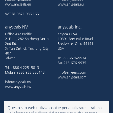
www.anyseals.eu
www.anyseals.eu
VAT BE 0871.936.166
anyseals NV
anyseals Inc.
Office Asia Pacific
anyseals USA
21F-11, 282 Shizheng North
10391 Brecksville Road
2nd Rd.
Brecksville, Ohio 44141
Xi-Tun District, Taichung City
USA
407
Taiwan
Tel. 866-676-9934
Fax 216-676-9935
Tel. +886 4 22515813
Mobile +886 933 580148
info@anyseals.com
www.anyseals.com
info@anyseals.tw
www.anyseals.tw
anyseals is an Angst+Pfister company. For more information, please
Questo sito web utilizza cookie per analizzare il traffico.
refer to the
Angst+Pfister website
.