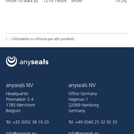
EPDM 70 black pc
1270-19009
EPDM
70 [A]
Utilizzabile su richiesta per altri prodotti.
anyseals NV
anyseals NV
Headquarter
Office Germany
Preenakker 2-4
Hagenau 1
1785 Merchtem
22089 Hamburg
Belgium
Germany
Tel. +32 (0)52 38 19 20
Tel. +49 (0)40 25 32 92 33
info@anyseals.eu
info@anyseals.eu