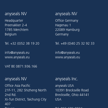
anyseals NV
anyseals NV
Headquarter
Office Germany
Preenakker 2-4
Hagenau 1
1785 Merchtem
22089 Hamburg
Belgium
Germany
Tel. +32 (0)52 38 19 20
Tel. +49 (0)40 25 32 92 33
info@anyseals.eu
info@anyseals.eu
www.anyseals.eu
www.anyseals.eu
VAT BE 0871.936.166
anyseals NV
anyseals Inc.
Office Asia Pacific
anyseals USA
21F-11, 282 Shizheng North
10391 Brecksville Road
2nd Rd.
Brecksville, Ohio 44141
Xi-Tun District, Taichung City
USA
407