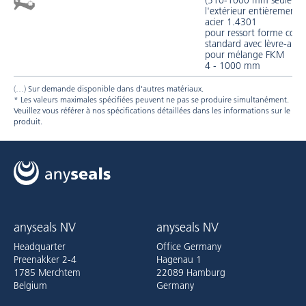
(310-1000 mm seuleme
l'extérieur entièrement 
acier 1.4301
pour ressort forme const
standard avec lèvre-anti
pour mélange FKM
4 - 1000 mm
Sur demande disponible dans d'autres matériaux.
* Les valeurs maximales spécifiées peuvent ne pas se produire simultanément.
Veuillez vous référer à nos spécifications détaillées dans les informations sur le
produit.
anyseals NV
anyseals NV
Headquarter
Office Germany
Preenakker 2-4
Hagenau 1
1785 Merchtem
22089 Hamburg
Belgium
Germany