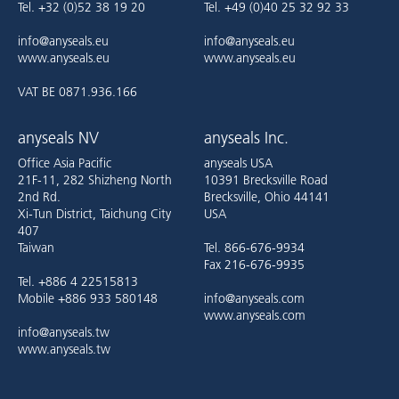
Tel. +32 (0)52 38 19 20
Tel. +49 (0)40 25 32 92 33
info@anyseals.eu
info@anyseals.eu
www.anyseals.eu
www.anyseals.eu
VAT BE 0871.936.166
anyseals NV
anyseals Inc.
Office Asia Pacific
anyseals USA
21F-11, 282 Shizheng North
10391 Brecksville Road
2nd Rd.
Brecksville, Ohio 44141
Xi-Tun District, Taichung City
USA
407
Taiwan
Tel. 866-676-9934
Fax 216-676-9935
Tel. +886 4 22515813
Mobile +886 933 580148
info@anyseals.com
www.anyseals.com
info@anyseals.tw
www.anyseals.tw